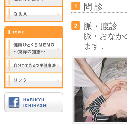
問 診
脈・腹診
脈・おなか
ます。